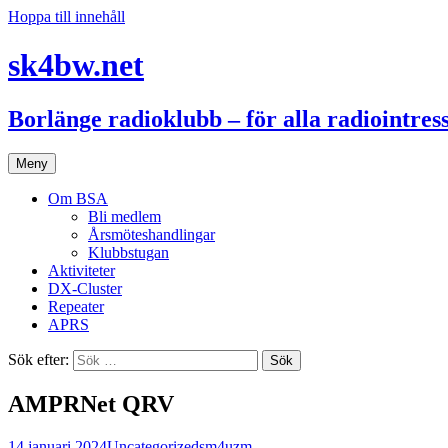
Hoppa till innehåll
sk4bw.net
Borlänge radioklubb – för alla radiointre
Meny
Om BSA
Bli medlem
Årsmöteshandlingar
Klubbstugan
Aktiviteter
DX-Cluster
Repeater
APRS
Sök efter:
AMPRNet QRV
14 januari 2024
Uncategorized
sm4uzm