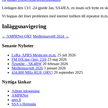
Lördagen den 13/1 -24 gjorde Jan, SA4JEA, en insats och bytte en ska
Vi hoppas det löser problemen med internet trafiken till repeatrar m.m
Inläggsnavigering
←
AMPRNet QRT
Medlemsavgift 2024
→
Senaste Nyheter
LoRa, APRS Meshcore m.m.
25 juli 2026
FM DX:ing (3m), 23/6
23 maj 2026
Årsmöte – SK4BW
20 februari 2026
Medlemsavgift 2026
3 januari 2026
434.800 MHz RU8, QRV!
29 september 2025
Nyttiga länkar
Admin inloggning
AMPRNet
aprs.fi
SSA´s Hemsida