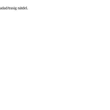
dad/trasig nätdel.
.